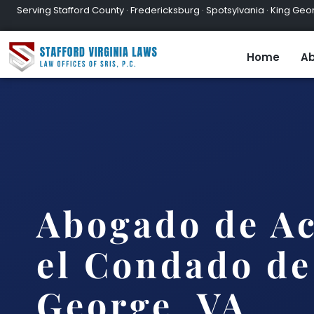
Serving Stafford County · Fredericksburg · Spotsylvania · King Geor
Home
Ab
Abogado de A
el Condado de
George, VA