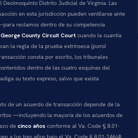
 Decimoquinto Distrito Judicial de Virginia. Las
acción en esta jurisdicción pueden ventilarse ante
para reclamos dentro de su competencia
 George County Circuit Court
cuando la cuantía
ican la regla de la prueba extrínseca (
parol
ransacción consta por escrito, los tribunales
 contenidos dentro de las cuatro esquinas del
diga su texto expreso, salvo que exista
iento de un acuerdo de transacción depende de la
critos —incluyendo la mayoría de los acuerdos de
lazo de
cinco años
conforme al Va. Code § 8.01-
ben a los tres años bajo el Va. Code § 8.01-246(4).