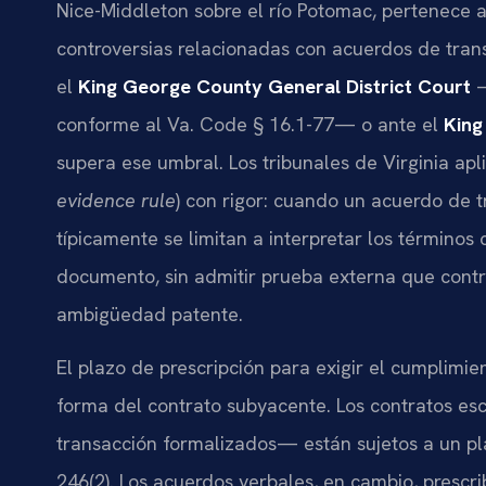
Nice-Middleton sobre el río Potomac, pertenece al
controversias relacionadas con acuerdos de trans
el
King George County General District Court
—
conforme al Va. Code § 16.1-77— o ante el
King
supera ese umbral. Los tribunales de Virginia apl
evidence rule
) con rigor: cuando un acuerdo de t
típicamente se limitan a interpretar los términos
documento, sin admitir prueba externa que contra
ambigüedad patente.
El plazo de prescripción para exigir el cumplim
forma del contrato subyacente. Los contratos es
transacción formalizados— están sujetos a un p
246(2). Los acuerdos verbales, en cambio, prescri