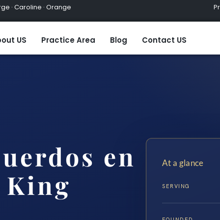
ge · Caroline · Orange
Practic
out US
Practice Area
Blog
Contact US
cuerdos en
At a glance
 King
SERVING
FOUNDED