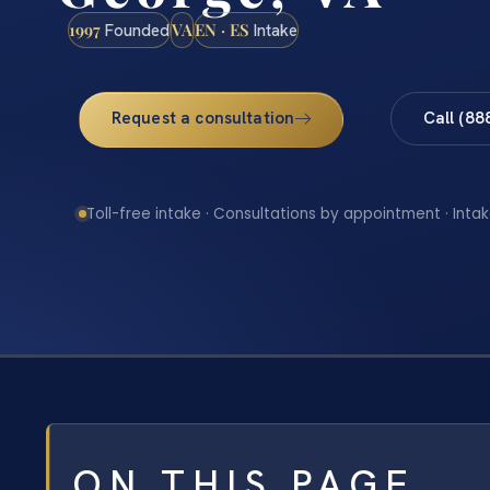
1997
VA
EN · ES
Founded
Intake
Request a consultation
Call (88
Toll-free intake · Consultations by appointment · Intak
ON THIS PAGE