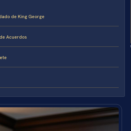
ndado de King George
 de Acuerdos
fete