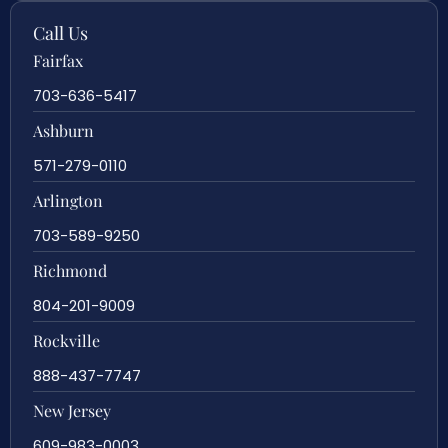
Call Us
Fairfax
703-636-5417
Ashburn
571-279-0110
Arlington
703-589-9250
Richmond
804-201-9009
Rockville
888-437-7747
New Jersey
609-983-0003