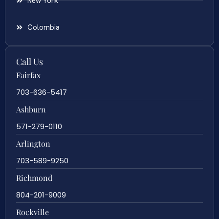
New York
Colombia
Call Us
Fairfax
703-636-5417
Ashburn
571-279-0110
Arlington
703-589-9250
Richmond
804-201-9009
Rockville