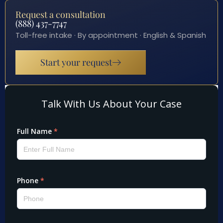
Request a consultation
(888) 437-7747
Toll-free intake · By appointment · English & Spanish
Start your request