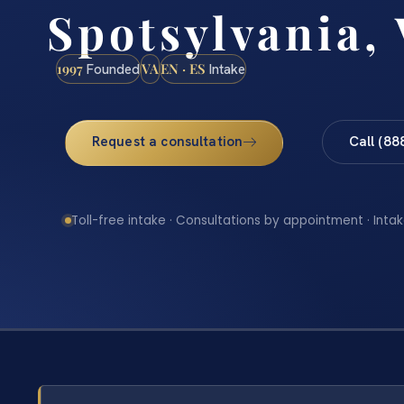
Spotsylvania,
1997
VA
EN · ES
Founded
Intake
Request a consultation
Call (88
Toll-free intake · Consultations by appointment · Intak