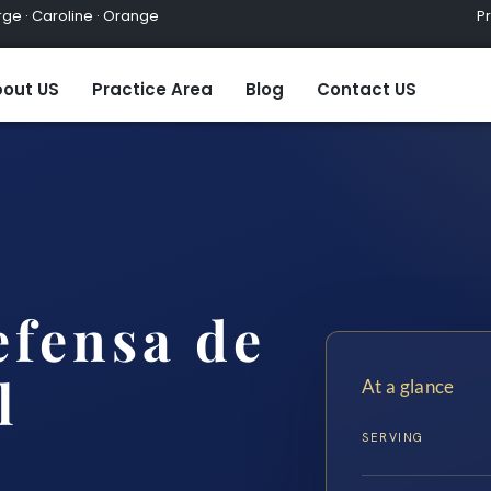
ge · Caroline · Orange
Practic
out US
Practice Area
Blog
Contact US
fensa de
l
At a glance
SERVING