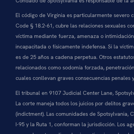
Condado de Spotsylvania es responsable de la a
El código de Virginia es particularmente severo co
Code § 18.2-61, cubre las relaciones sexuales co
víctima mediante fuerza, amenaza o intimidación
incapacitada o físicamente indefensa. Si la víct
es de 25 años a cadena perpetua. Otros estatutos
relacionados como sodomía forzada, penetración 
cuales conllevan graves consecuencias penales y
El tribunal en 9107 Judicial Center Lane, Spotsy
La corte maneja todos los juicios por delitos gra
(indictment). Las comunidades de Spotsylvania, C
I-95 y la Ruta 1, conforman la jurisdicción. Los 