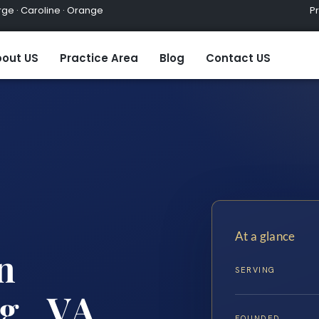
ge · Caroline · Orange
Practic
out US
Practice Area
Blog
Contact US
At a glance
n
SERVING
g, VA
FOUNDED