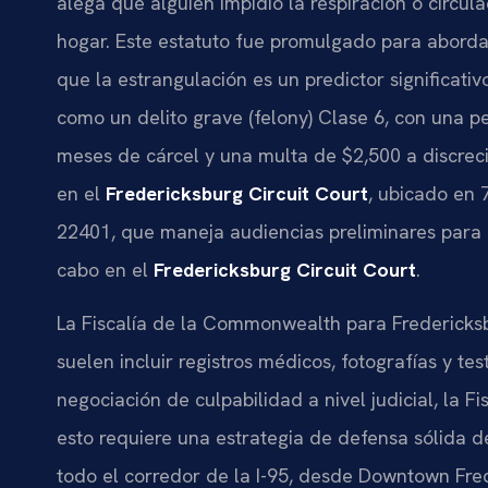
alega que alguien impidió la respiración o circul
hogar. Este estatuto fue promulgado para abordar 
que la estrangulación es un predictor significativo 
como un delito grave (felony) Clase 6, con una pe
meses de cárcel y una multa de $2,500 a discreci
en el
Fredericksburg Circuit Court
, ubicado en 
22401, que maneja audiencias preliminares para de
cabo en el
Fredericksburg Circuit Court
.
La Fiscalía de la Commonwealth para Fredericksb
suelen incluir registros médicos, fotografías y te
negociación de culpabilidad a nivel judicial, la 
esto requiere una estrategia de defensa sólida de
todo el corredor de la I-95, desde Downtown Fred