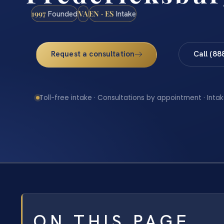
1997
VA
EN · ES
Founded
Intake
Request a consultation
Call (88
Toll-free intake · Consultations by appointment · Intak
ON THIS PAGE