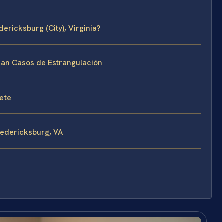
ericksburg (City), Virginia?
ejan Casos de Estrangulación
fete
redericksburg, VA