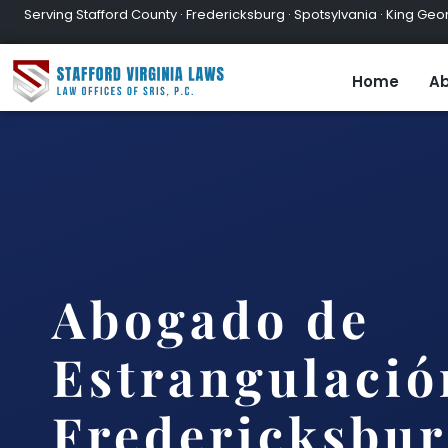
Serving Stafford County · Fredericksburg · Spotsylvania · King Geor
Home
Ab
Abogado de
Estrangulació
Fredericksbur