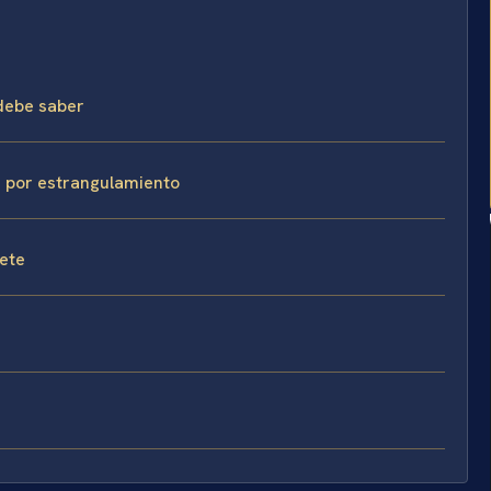
 debe saber
a por estrangulamiento
fete