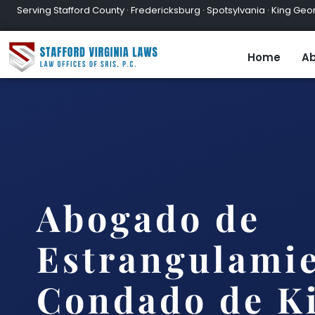
Serving Stafford County · Fredericksburg · Spotsylvania · King Geor
Home
Ab
Abogado de
Estrangulamie
Condado de K