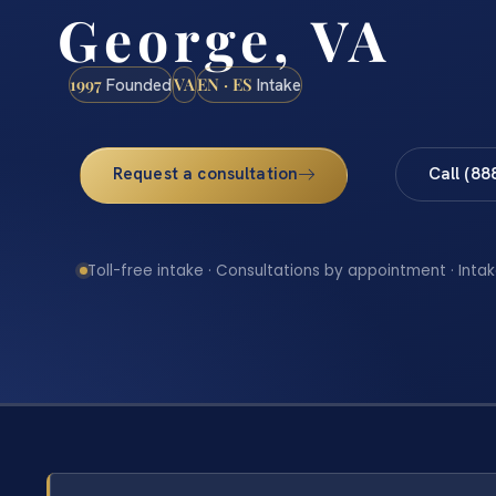
George, VA
1997
VA
EN · ES
Founded
Intake
Request a consultation
Call (88
Toll-free intake · Consultations by appointment · Intak