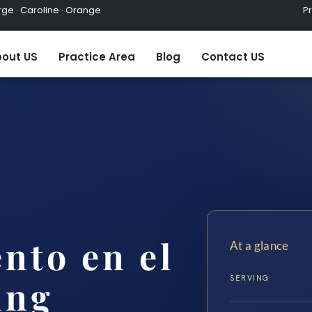
ge · Caroline · Orange
Practic
out US
Practice Area
Blog
Contact US
nto en el
At a glance
SERVING
ing