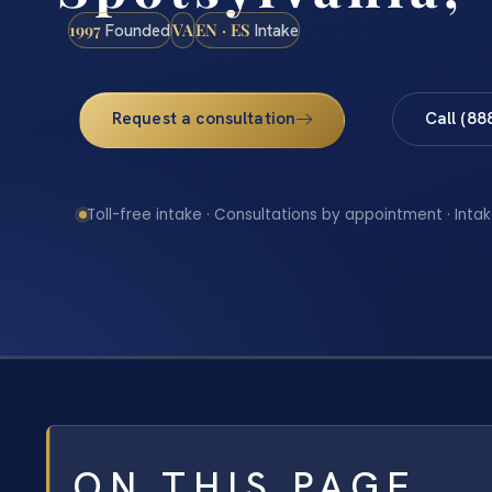
1997
VA
EN · ES
Founded
Intake
Request a consultation
Call (88
Toll-free intake · Consultations by appointment · Intak
ON THIS PAGE