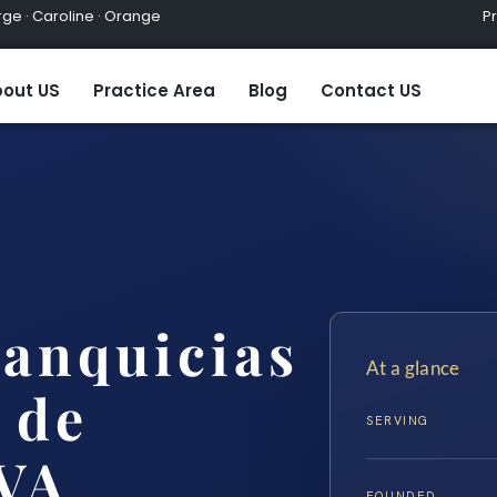
ge · Caroline · Orange
Practic
out US
Practice Area
Blog
Contact US
anquicias
At a glance
 de
SERVING
 VA
FOUNDED