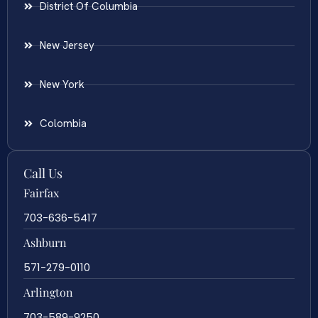
District Of Columbia
New Jersey
New York
Colombia
Call Us
Fairfax
703-636-5417
Ashburn
571-279-0110
Arlington
703-589-9250