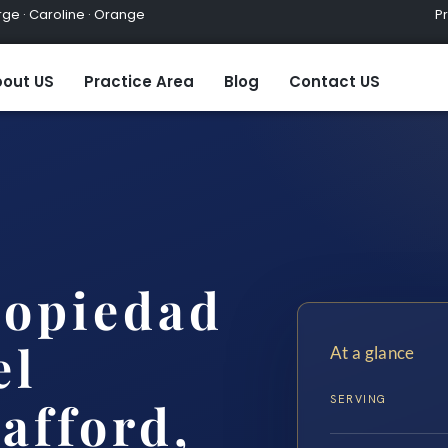
ge · Caroline · Orange
Practic
out US
Practice Area
Blog
Contact US
ropiedad
el
At a glance
SERVING
afford,