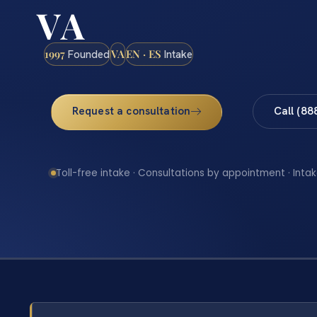
VA
1997
VA
EN · ES
Founded
Intake
Request a consultation
Call (88
Toll-free intake · Consultations by appointment · Intak