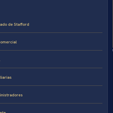
dado de Stafford
comercial
l
iarias
inistradores
fete