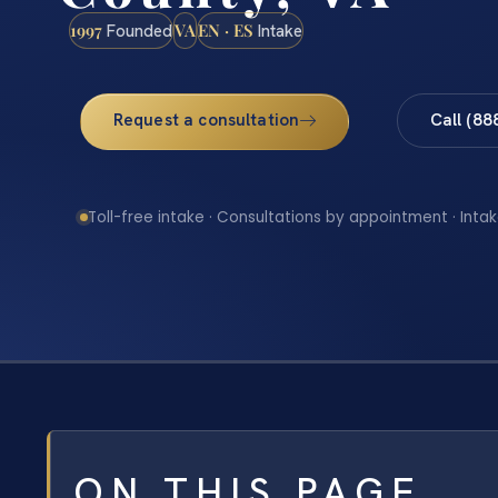
1997
VA
EN · ES
Founded
Intake
Request a consultation
Call (88
Toll-free intake · Consultations by appointment · Intak
ON THIS PAGE