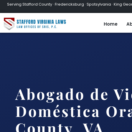
Serving Stafford County · Fredericksburg · Spotsylvania · King Geor
Home
Ab
Abogado de Vi
Doméstica Or
County, VA