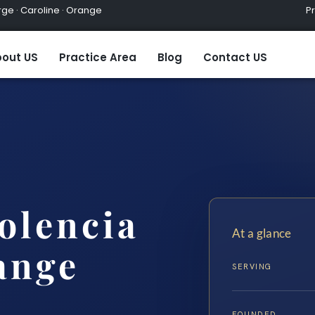
ge · Caroline · Orange
Practic
out US
Practice Area
Blog
Contact US
olencia
At a glance
ange
SERVING
FOUNDED