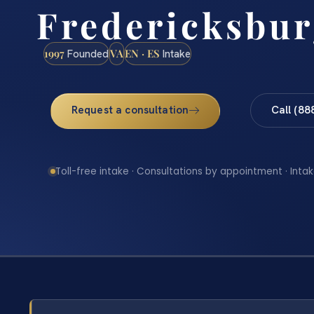
Fredericksbur
1997
VA
EN · ES
Founded
Intake
Request a consultation
Call (88
Toll-free intake · Consultations by appointment · Intak