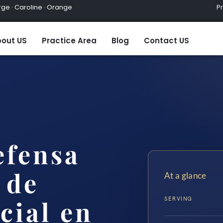
ge · Caroline · Orange
Practic
out US
Practice Area
Blog
Contact US
efensa
 de
At a glance
SERVING
cial en