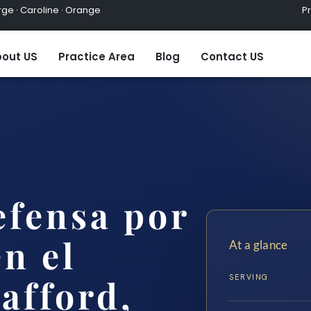
ge · Caroline · Orange
Practic
out US
Practice Area
Blog
Contact US
fensa por
n el
At a glance
SERVING
afford,