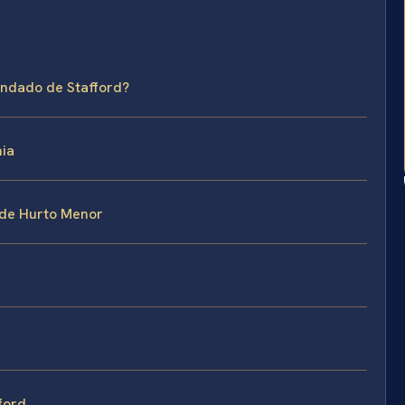
ondado de Stafford?
nia
 de Hurto Menor
ford