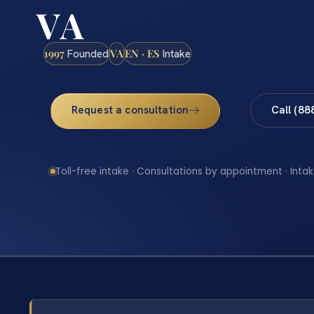
VA
1997
VA
EN · ES
Founded
Intake
Request a consultation
Call (88
Toll-free intake · Consultations by appointment · Intak