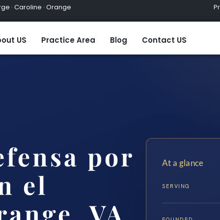
ge · Caroline · Orange
Practic
out US
Practice Area
Blog
Contact US
fensa por
At a glance
n el
SERVING
range, VA
FOUNDED