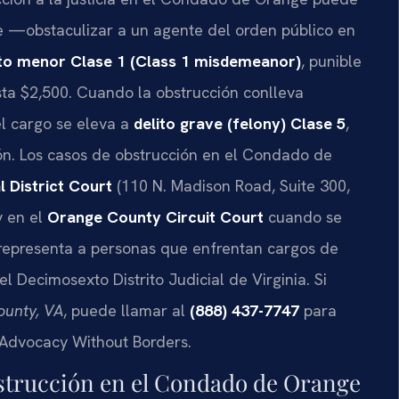
le —obstaculizar a un agente del orden público en
ito menor Clase 1 (Class 1 misdemeanor)
, punible
ta $2,500. Cuando la obstrucción conlleva
l cargo se eleva a
delito grave (felony) Clase 5
,
ón. Los casos de obstrucción en el Condado de
 District Court
(110 N. Madison Road, Suite 300,
y en el
Orange County Circuit Court
cuando se
C. representa a personas que enfrentan cargos de
 Decimosexto Distrito Judicial de Virginia. Si
ounty, VA
, puede llamar al
(888) 437-7747
para
 – Advocacy Without Borders.
strucción en el Condado de Orange