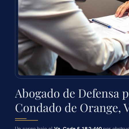
Abogado de Defensa p
Condado de Orange, 
Un cargo bajo el
Va. Code § 18.2-460
por obstruc