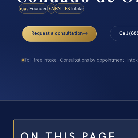
1997
VA
EN · ES
Founded
Intake
Request a consultation
Call (88
Toll-free intake · Consultations by appointment · Intak
ON THIS PAGE