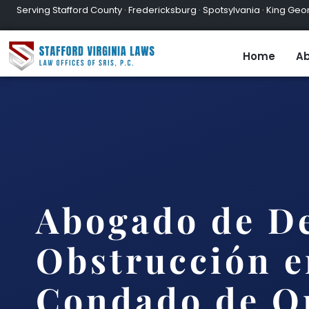
Serving Stafford County · Fredericksburg · Spotsylvania · King Geor
Home
Ab
Abogado de De
Obstrucción e
Condado de O