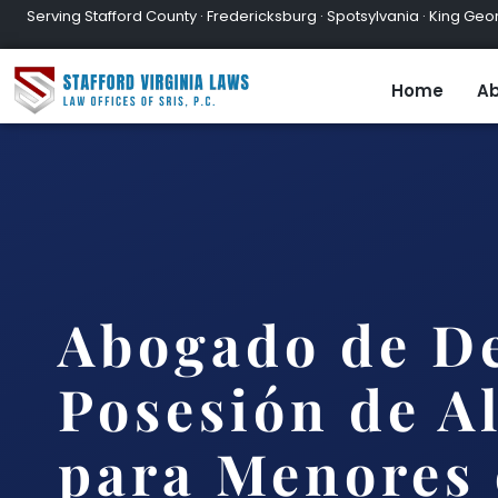
Serving Stafford County · Fredericksburg · Spotsylvania · King Geor
Home
Ab
Abogado de De
Posesión de A
para Menores