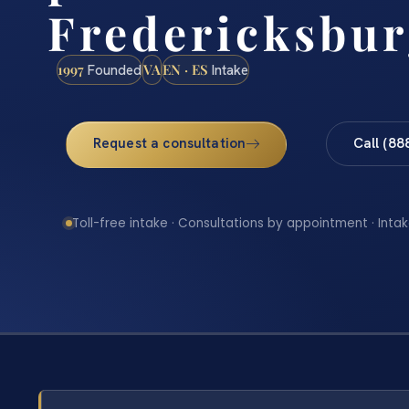
Fredericksbur
1997
VA
EN · ES
Founded
Intake
Request a consultation
Call (88
Toll-free intake · Consultations by appointment · Intak