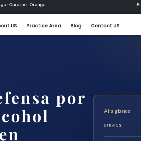
ge · Caroline · Orange
Practic
out US
Practice Area
Blog
Contact US
fensa por
lcohol
At a glance
SERVING
 en