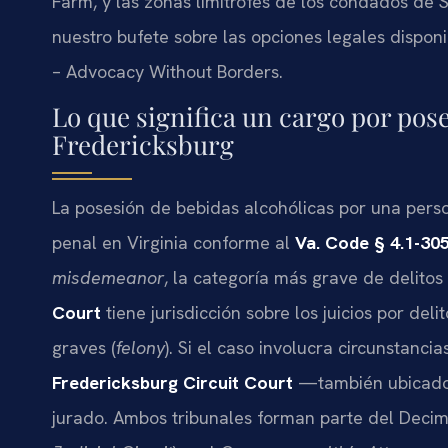
Farm, y las zonas limítrofes de los condados de 
nuestro bufete sobre las opciones legales disponib
– Advocacy Without Borders.
Lo que significa un cargo por pos
Fredericksburg
La posesión de bebidas alcohólicas por una pers
penal en Virginia conforme al
Va. Code § 4.1-30
misdemeanor
, la categoría más grave de delito
Court
tiene jurisdicción sobre los juicios por del
graves (
felony
). Si el caso involucra circunstanci
Fredericksburg Circuit Court
—también ubicado 
jurado. Ambos tribunales forman parte del Decimoq