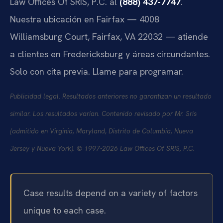
Law Offices Of SRIS, P.C.
al
(888) 437-7747
.
Nuestra ubicación en
Fairfax
—
4008
Williamsburg Court, Fairfax, VA 22032
— atiende
a clientes en Fredericksburg y áreas circundantes.
Solo con cita previa. Llame para programar.
Publicidad legal. Resultados anteriores no garantizan un resultado
similar. Los resultados varían. Contenido revisado por Mr. Sris
(admitido en Virginia, Maryland, Distrito de Columbia, Nueva
Jersey y Nueva York). © 1997-2026 Law Offices Of SRIS, P.C.
Case results depend on a variety of factors
unique to each case.