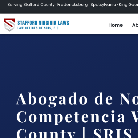
Serving Stafford County · Fredericksburg · Spotsylvania · King Geor
Home
Ab
Abogado de N
Competencia 
County | SRIS,