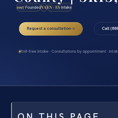
1997
VA
EN · ES
Founded
Intake
Request a consultation
Call (88
Toll-free intake · Consultations by appointment · Intak
ON THIS PAGE