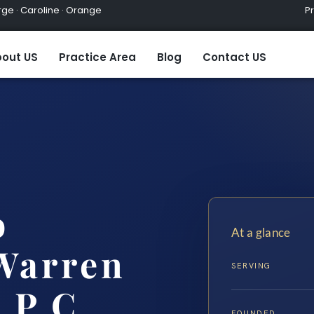
ge · Caroline · Orange
Practic
out US
Practice Area
Blog
Contact US
o
At a glance
Warren
SERVING
 P.C.
FOUNDED